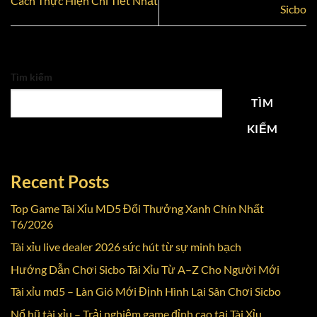
Cách Thực Hiện Chi Tiết Nhất
Sicbo
Tìm kiếm
TÌM
KIẾM
Recent Posts
Top Game Tài Xỉu MD5 Đổi Thưởng Xanh Chín Nhất
T6/2026
Tài xỉu live dealer 2026 sức hút từ sự minh bạch
Hướng Dẫn Chơi Sicbo Tài Xỉu Từ A–Z Cho Người Mới
Tài xỉu md5 – Làn Gió Mới Định Hình Lại Sân Chơi Sicbo
Nổ hũ tài xỉu – Trải nghiệm game đỉnh cao tại Tài Xỉu