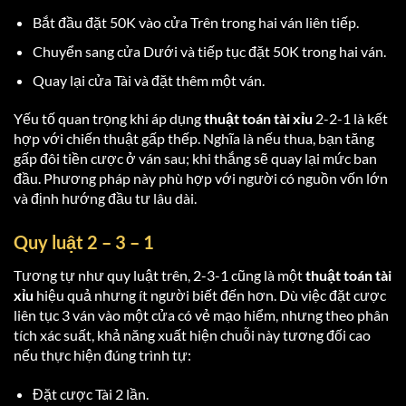
Bắt đầu đặt 50K vào cửa Trên trong hai ván liên tiếp.
Chuyển sang cửa Dưới và tiếp tục đặt 50K trong hai ván.
Quay lại cửa Tài và đặt thêm một ván.
Yếu tố quan trọng khi áp dụng
thuật toán tài xỉu
2-2-1 là kết
hợp với chiến thuật gấp thếp. Nghĩa là nếu thua, bạn tăng
gấp đôi tiền cược ở ván sau; khi thắng sẽ quay lại mức ban
đầu. Phương pháp này phù hợp với người có nguồn vốn lớn
và định hướng đầu tư lâu dài.
Quy luật 2 – 3 – 1
Tương tự như quy luật trên, 2-3-1 cũng là một
thuật toán tài
xỉu
hiệu quả nhưng ít người biết đến hơn. Dù việc đặt cược
liên tục 3 ván vào một cửa có vẻ mạo hiểm, nhưng theo phân
tích xác suất, khả năng xuất hiện chuỗi này tương đối cao
nếu thực hiện đúng trình tự:
Đặt cược Tài 2 lần.