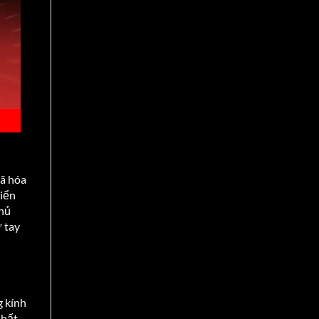
mã hóa
hiển
thủ
ự tay
g kính
nhất