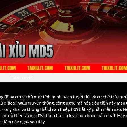
Tài xỉu md5
g đồng cược thủ nhờ tính minh bạch tuyệt đối và cơ chế trả thư
hức lắc xí ngầu truyền thống, công nghệ mã hóa tiên tiến này man
 công khai và không thể bị can thiệp bởi bất kỳ phần mềm nào. 
sinh lời bền vững, đây chắc chắn là lựa chọn hoàn hảo nhất. Hãy
nh đám này ngay sau đây.