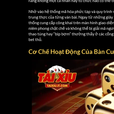
rằng không một cá nhân hay tổ chức nào có thể th
Nhờ vào hệ thống mã hóa phức tạp và quy trình 
trung thực của từng ván bài. Ngay từ những giây
thống cung cấp công khai trên màn hình giao diệ
niêm phong chặt chẽ và không thể bị giải mã ngượ
thao túng hay “bịp bợm” thường thấy ở các cổng g
bet thủ.
Cơ Chế Hoạt Động Của Bàn Cư