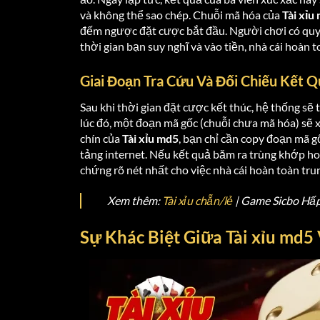
và không thể sao chép. Chuỗi mã hóa của
Tài xỉu
đếm ngược đặt cược bắt đầu. Người chơi có quyề
thời gian bạn suy nghĩ và vào tiền, nhà cái hoàn 
Giai Đoạn Tra Cứu Và Đối Chiếu Kết 
Sau khi thời gian đặt cược kết thúc, hệ thống sẽ 
lúc đó, một đoạn mã gốc (chuỗi chưa mã hóa) sẽ 
chín của
Tài xỉu md5
, bạn chỉ cần copy đoạn mã g
tảng internet. Nếu kết quả băm ra trùng khớp ho
chứng rõ nét nhất cho việc nhà cái hoàn toàn tr
Xem thêm:
Tài xỉu chẵn/lẻ
| Game Sicbo Hấ
Sự Khác Biệt Giữa Tài xỉu md5