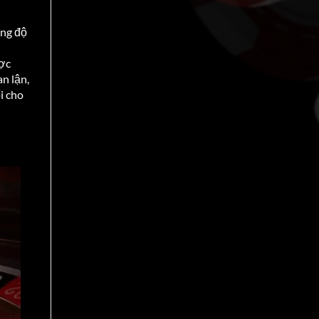
ứng độ
ược
n lận,
i cho