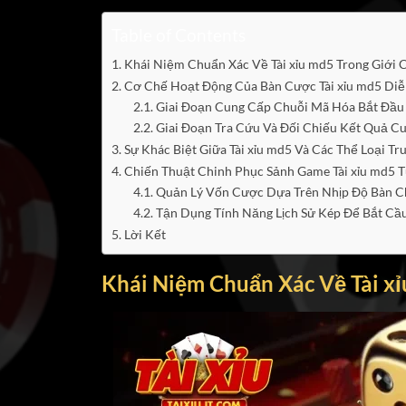
Table of Contents
Khái Niệm Chuẩn Xác Về Tài xỉu md5 Trong Giới 
Cơ Chế Hoạt Động Của Bàn Cược Tài xỉu md5 Di
Giai Đoạn Cung Cấp Chuỗi Mã Hóa Bắt Đầu
Giai Đoạn Tra Cứu Và Đối Chiếu Kết Quả C
Sự Khác Biệt Giữa Tài xỉu md5 Và Các Thể Loại T
Chiến Thuật Chinh Phục Sảnh Game Tài xỉu md5 
Quản Lý Vốn Cược Dựa Trên Nhịp Độ Bàn C
Tận Dụng Tính Năng Lịch Sử Kép Để Bắt Cầ
Lời Kết
Khái Niệm Chuẩn Xác Về Tài x