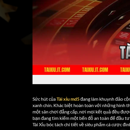
Sức hút của
Tài xỉu md5
đang làm khuynh đảo cộn
xanh chín. Khác biệt hoàn toàn với những hình t
một sân chơi đẳng cấp, nơi mọi kết quả đều được
bạn đang tìm kiếm một bến đỗ an toàn để đầu tư 
Tài Xỉu bóc tách chi tiết về siêu phẩm cá cược đì