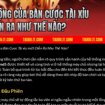
a Bàn Cược Tài xỉu md5 Diễn Ra Như Thế Nào?
g tiền, người chơi cần nắm rõ quy trình vận hành của hệ thống 
 md5
được thiết kế vô cùng tinh vi ở hệ thống máy chủ nhưng lại 
i. Toàn bộ quá trình từ lúc bắt đầu cho đến khi kết thúc đều tuân 
a rõ ràng này giúp bet thủ dễ dàng theo dõi nhịp độ bàn chơi và t
t kỳ bên thứ ba nào.
t Đầu Phiên
máy chủ sẽ tự động lắc ba viên xí ngầu ngẫu nhiên trong một lồn
ày sẽ được đưa qua thuật toán để tạo ra một chuỗi ký tự MD5 duy 