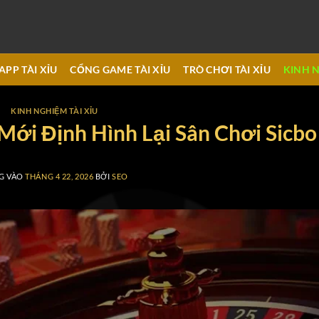
APP TÀI XỈU
CỔNG GAME TÀI XỈU
TRÒ CHƠI TÀI XỈU
KINH N
KINH NGHIỆM TÀI XỈU
 Mới Định Hình Lại Sân Chơi Sicbo
G VÀO
THÁNG 4 22, 2026
BỞI
SEO