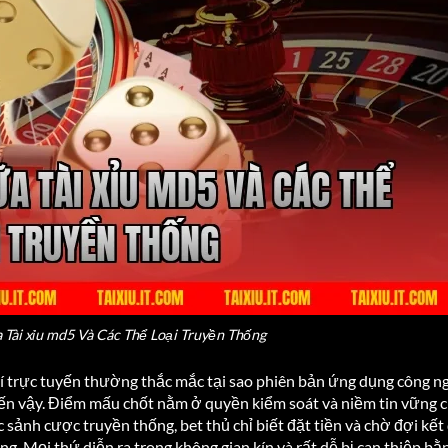
 Tài xỉu md5 Và Các Thể Loại Truyền Thống
trí trực tuyến thường thắc mắc tại sao phiên bản ứng dụng công n
ến vậy. Điểm mấu chốt nằm ở quyền kiểm soát và niềm tin vững 
c sảnh cược truyền thống, bet thủ chỉ biết đặt tiền và chờ đợi kết
g. Mọi thứ diễn ra trong không gian kín và rất dễ bị can thiệp bằ