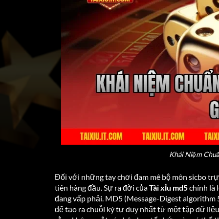
Khái Niệm Chuẩn
Đối với những tay chơi đam mê bộ môn sicbo trự
tiên hàng đầu. Sự ra đời của
Tài xỉu md5
chính là 
đang vấp phải. MD5 (Message-Digest algorithm 5
để tạo ra chuỗi ký tự duy nhất từ một tập dữ liệ