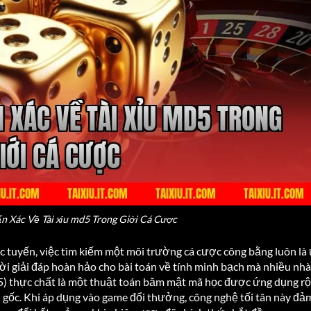
 Xác Về Tài xỉu md5 Trong Giới Cá Cược
c tuyến, việc tìm kiếm một môi trường cá cược công bằng luôn là
lời giải đáp hoàn hảo cho bài toán về tính minh bạch mà nhiều nhà
) thực chất là một thuật toán băm mật mã học được ứng dụng rộ
u gốc. Khi áp dụng vào game đổi thưởng, công nghệ tối tân này đả