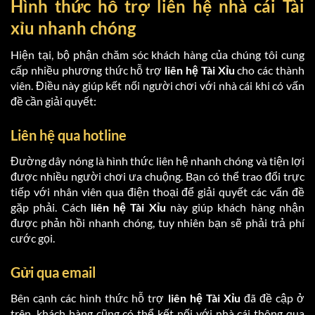
Hình thức hỗ trợ liên hệ nhà cái Tài
xỉu nhanh chóng
Hiện tại, bộ phận chăm sóc khách hàng của chúng tôi cung
cấp nhiều phương thức hỗ trợ
liên hệ Tài Xỉu
cho các thành
viên. Điều này giúp kết nối người chơi với nhà cái khi có vấn
đề cần giải quyết:
Liên hệ qua hotline
Đường dây nóng là hình thức liên hệ nhanh chóng và tiện lợi
được nhiều người chơi ưa chuộng. Bạn có thể trao đổi trực
tiếp với nhân viên qua điện thoại để giải quyết các vấn đề
gặp phải. Cách
liên hệ Tài Xỉu
này giúp khách hàng nhận
được phản hồi nhanh chóng, tuy nhiên bạn sẽ phải trả phí
cước gọi.
Gửi qua email
Bên cạnh các hình thức hỗ trợ
liên hệ Tài Xỉu
đã đề cập ở
trên, khách hàng cũng có thể kết nối với nhà cái thông qua