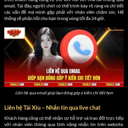
email. Tại đây, người chơi có thể trình bày rõ ràng và chi tiết
các vấn đề mà mình gặp phải với nhân viên chăm sóc. Hệ
thống sẽ phản hồi cho bạn trong vòng tối đa 24 giờ.
Liên hệ qua email giúp bạn đóng góp ý kiến chi tiết hơn
Liên hệ Tài Xỉu – Nhắn tin qua live chat
Khách hàng cũng có thể nhận sự hỗ trợ và trao đổi trực tiếp
với nhân viên thông qua tính năng nhắn tin trên website.