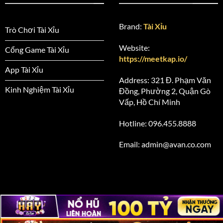
Brand:
Tài Xỉu
Trò Chơi Tài Xỉu
Website:
Cổng Game Tài Xỉu
https://meetkap.io/
App Tài Xỉu
Address: 321 Đ. Phạm Văn
Kinh Nghiệm Tài Xỉu
Đồng, Phường 2, Quận Gò
Vấp, Hồ Chí Minh
Hotline: 096.455.8888
Email:
admin@avan.co.com
Copyright 2026 ©
meetkap.io