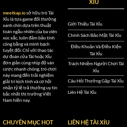
XỈU
meetkap.io
sở hữu trò Tài
Xỉu là tựa game đổi thưởng
Giới Thiệu Tài Xỉu
xanh chín dựa trên thuật
toán ngẫu nhiên của ba viên
Chính Sách Bảo Mật Tài Xỉu
xúc xắc, luôn đảm bảo tính
công bằng và minh bạch
Điều Khoản Và Điều Kiện
tuyệt đối. Chỉ với thao tác
Tài Xỉu
dự đoán cửa Tài hoặc Xỉu
đơn giản cùng nhịp độ ván
Trách Nhiệm Người Chơi Tài
cược nhanh chóng, trò chơi
Xỉu
này mang đến trải nghiệm
Câu Hỏi Thường Gặp Tài Xỉu
giải trí kịch tính và cơ hội
nhận tỷ lệ trả thưởng uy tín
Liên Hệ Tài Xỉu
bậc nhất thị trường Việt
Nam hiện nay.
CHUYÊN MỤC HOT
LIÊN HỆ TÀI XỈU