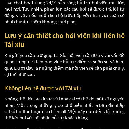
Live chat hoạt động 24/7, sẵn sàng hỗ trợ hội viên mọi lúc,
mọi nơi. Tuy nhiên, phần lớn các câu hỏi sẽ được trả lời tự
động, vì vậy nếu muốn liên hệ trực tiếp với nhân viên, bạn sẽ
phải chờ đợi thêm khoảng thời gian.
Lưu ý cần thiết cho hội viên khi liên hệ
Tài xỉu
Khi gửi yêu cầu trợ giúp Tài Xỉu, hội viên cần lưu ý vài vấn đề
quan trọng để đảm bảo việc hỗ trợ diễn ra suôn sẻ và hiệu
quả. Dưới đây là những điểm mà hội viên sẽ cần phải chú ý,
cụ thể như sau:
Không liên hệ được với Tài xỉu
Không thể liên lạc được với nhà cái có thể do một số nguyên
nhân. Một trong những lý do phổ biến nhất là bạn đã nhập
sai số hotline hoặc địa chỉ email. Việc này dẫn đến việc không
thể kết nối với bộ phận hỗ trợ khách hàng.