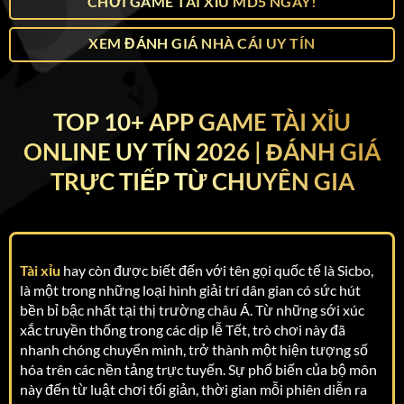
CHƠI GAME TÀI XỈU MD5 NGAY!
XEM ĐÁNH GIÁ NHÀ CÁI UY TÍN
TOP 10+ APP GAME TÀI XỈU
ONLINE UY TÍN 2026 | ĐÁNH GIÁ
TRỰC TIẾP TỪ CHUYÊN GIA
Tài xỉu
hay còn được biết đến với tên gọi quốc tế là Sicbo,
là một trong những loại hình giải trí dân gian có sức hút
bền bỉ bậc nhất tại thị trường châu Á. Từ những sới xúc
xắc truyền thống trong các dịp lễ Tết, trò chơi này đã
nhanh chóng chuyển mình, trở thành một hiện tượng số
hóa trên các nền tảng trực tuyến. Sự phổ biến của bộ môn
này đến từ luật chơi tối giản, thời gian mỗi phiên diễn ra