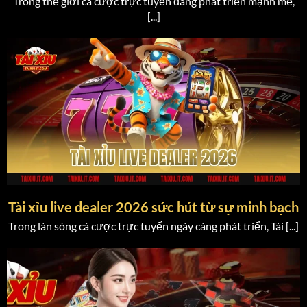
Trong thế giới cá cược trực tuyến đang phát triển mạnh mẽ,
thiệp hoặc dự đoán kết quả tài xỉu. Những công cụ này
[...]
thường hoạt động dựa trên thuật toán thống kê, phân tích
lịch sử các phiên chơi trước đó để đưa ra gợi ý cho phiên
tiếp theo. Dưới đây là thông tin tổng quan về một số loại
công cụ đang phổ biến trên thị trường.
Tool hack Tài Xỉu Go88
Phần mềm này được giới thiệu là có khả năng tương thích
với hệ thống lập trình của nền tảng Go88. Cơ chế hoạt
động được quảng cáo là sử dụng AI để quét thuật toán
ngẫu nhiên của các phiên xúc xắc, từ đó đưa ra xác suất
cho cửa tiếp theo với độ chính xác dao động từ 70% đến
Tài xỉu live dealer 2026 sức hút từ sự minh bạch
85%. Tuy nhiên, người chơi cần lưu ý rằng hệ thống bảo
mật của các sân chơi lớn luôn được cập nhật liên tục để
Trong làn sóng cá cược trực tuyến ngày càng phát triển, Tài [...]
ngăn chặn mọi sự can thiệp từ bên ngoài.
Tool hack Tài Xỉu MD
Khác với các công cụ thông thường, loại phần mềm này