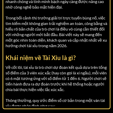
nhanh chóng và tính minh bạch ngày càng được nâng cao
nhờ công nghệ bảo mật hiện đại.
Trong bối cảnh thị trường giải trí trực tuyến bùng nổ, việc
tìm kiếm một không gian trải nghiệm an toàn, công bằng và
hiểu rõ bản chất của trò chơi là điều vô cùng cần thiết đối
với những người mới bắt đầu. Bài viết này sẽ mang đến
một góc nhìn toàn diện, khách quan và cập nhật nhất về xu
hướng chơi tài xỉu trong năm 2026.
Khái niệm về Tài Xỉu là gì?
Về cốt lõi, tài xỉu là trò chơi dự đoán kết quả dựa trên tổng
số điểm của 3 viên xúc xắc (hay còn gọi là xí ngầu), mỗi viên
có 6 mặt tương ứng với số điểm từ 1 đến 6. Người chơi sẽ
tiến hành đưa ra dự đoán trước khi hệ thống hoặc người
chia bài thực hiện việc lắc xúc xắc.
Thông thường, quy ước điểm số cơ bản trong một ván tài
xỉu được phân định như sau: