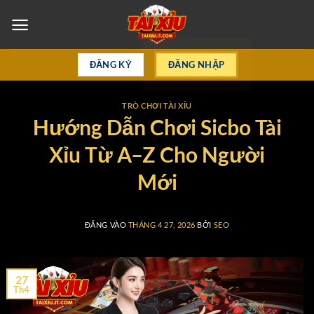
Bỏ
qua
nội
dung
ĐĂNG KÝ
ĐĂNG NHẬP
TRÒ CHƠI TÀI XỈU
Hướng Dẫn Chơi Sicbo Tài
Xỉu Từ A–Z Cho Người
Mới
ĐĂNG VÀO
THÁNG 4 27, 2026
BỞI
SEO
27
Th4