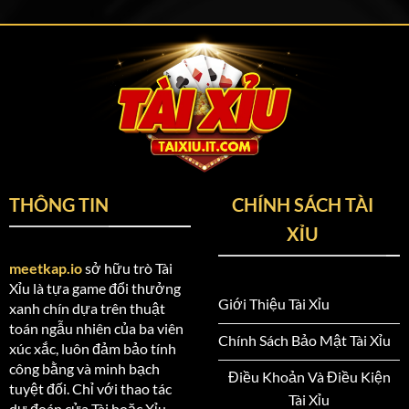
THÔNG TIN
CHÍNH SÁCH TÀI
XỈU
meetkap.io
sở hữu trò Tài
Xỉu là tựa game đổi thưởng
Giới Thiệu Tài Xỉu
xanh chín dựa trên thuật
toán ngẫu nhiên của ba viên
Chính Sách Bảo Mật Tài Xỉu
xúc xắc, luôn đảm bảo tính
công bằng và minh bạch
Điều Khoản Và Điều Kiện
tuyệt đối. Chỉ với thao tác
Tài Xỉu
dự đoán cửa Tài hoặc Xỉu