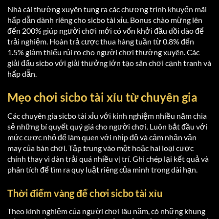
Nhà cái thường xuyên tung ra các chương trình khuyến mãi
hấp dẫn dành riêng cho sicbo tài xỉu. Bonus chào mừng lên
đến 200% giúp người chơi mới có vốn khởi đầu dồi dào để
trải nghiệm. Hoàn trả cược thua hàng tuần từ 0.8% đến
1.5% giảm thiểu rủi ro cho người chơi thường xuyên. Các
giải đấu sicbo với giải thưởng lớn tạo sân chơi cạnh tranh và
hấp dẫn.
Mẹo chơi sicbo tài xỉu từ chuyên gia
Các chuyên gia sicbo tài xỉu với kinh nghiệm nhiều năm chia
sẻ những bí quyết quý giá cho người chơi. Luôn bắt đầu với
mức cược nhỏ để làm quen với nhịp độ và cảm nhận vận
may của bàn chơi. Tập trung vào một hoặc hai loại cược
chính thay vì dàn trải quá nhiều vị trí. Ghi chép lại kết quả và
phân tích để tìm ra quy luật riêng của mình trong dài hạn.
Thời điểm vàng để chơi sicbo tài xỉu
Theo kinh nghiệm của người chơi lâu năm, có những khung