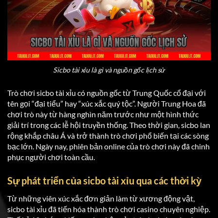
Sicbo tài xỉu là gì và nguồn gốc lịch sử
Trò chơi sicbo tài xỉu có nguồn gốc từ Trung Quốc cổ đại với
tên gọi “đại tiểu” hay “xúc xắc quý tộc”. Người Trung Hoa đã
chơi trò này từ hàng nghìn năm trước như một hình thức
giải trí trong các lễ hội truyền thống. Theo thời gian, sicbo lan
rộng khắp châu Á và trở thành trò chơi phổ biến tại các sòng
bạc lớn. Ngày nay, phiên bản online của trò chơi này đã chinh
phục người chơi toàn cầu.
Sự phát triển của sicbo tài xỉu qua các thời kỳ
Từ những viên xúc xắc đơn giản làm từ xương động vật,
sicbo tài xỉu đã tiến hóa thành trò chơi casino chuyên nghiệp.