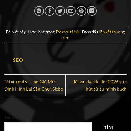
Bài viết này được đăng trong
Trò chơi tài xỉu
. Đánh dấu
liên kết thường
trực
.
SEO
Tài xỉu md5 – Làn Gió Mới
Tài xỉu live dealer 2026 sức
Định Hình Lại Sân Chơi Sicbo
hút từ sự minh bạch
Tìm kiếm
TÌM