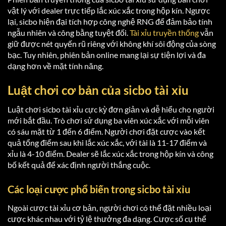
vật lý với dealer trực tiếp lắc xúc xắc trong hộp kín. Ngược
lại, sicbo hiện đại tích hợp công nghệ RNG để đảm bảo tính
ngẫu nhiên và công bằng tuyệt đối.
Tài xỉu truyền thống
vẫn
giữ được nét quyến rũ riêng với không khí sôi động của sòng
bạc. Tuy nhiên, phiên bản online mang lại sự tiện lợi và đa
dạng hơn về mặt tính năng.
Luật chơi cơ bản của sicbo tài xỉu
Luật chơi sicbo tài xỉu cực kỳ đơn giản và dễ hiểu cho người
mới bắt đầu. Trò chơi sử dụng ba viên xúc xắc với mỗi viên
có sáu mặt từ 1 đến 6 điểm. Người chơi đặt cược vào kết
quả tổng điểm sau khi lắc xúc xắc, với tài là 11-17 điểm và
xỉu là 4-10 điểm. Dealer sẽ lắc xúc xắc trong hộp kín và công
bố kết quả để xác định người thắng cuộc.
Các loại cược phổ biến trong sicbo tài xỉu
Ngoài cược tài xỉu cơ bản, người chơi có thể đặt nhiều loại
cược khác nhau với tỷ lệ thưởng đa dạng. Cược số cụ thể