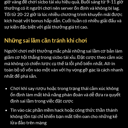
giờ vàng để chơi sicbo tài xỉu hiệu quả. Buổi sáng từ 9-11 giờ
thường có ít người chơi nên server ổn định và không bị lag.
Tối từ 20-22 giờ là lúc nhiều chương trình khuyến mãi được
kích hoạt với bonus hấp dẫn. Cuối tuần có nhiều giải đấu và
sự kiện đặc biệt với giải thưởng giá trị cao.
Những sai lầm cần tránh khi chơi
Người chơi mới thường mắc phải những sai lầm cơ bản làm
giảm cơ hội thắng trong sicbo tài xỉu. Đặt cược theo cảm xúc
mà không có chiến lược cụ thể là lỗi phổ biến nhất. All-in
toàn bộ số vốn vào một ván với hy vọng gỡ gạc là cách nhanh
nhất để phá sản.
Chơi khi say rượu hoặc trong trạng thái cảm xúc không
ổn định làm mất khả năng phán đoán và dễ đưa ra quyết
định sai lầm trong việc đặt cược
Tin vào các phần mềm hack hoặc công thức thần thánh
không tồn tại chỉ khiến bạn mất tiền oan cho những kẻ
lừa đảo trên mạng