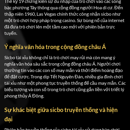
Thế kỷ 19 chứng kiến sự du nhập của trò chơi vào các sòng
bạc phương Tây thông qua cộng đồng người Hoa di cư. Đến
thập niên 1960, Las Vegas chính thức công nhận sicbo như
một trò chơi hợp pháp trong casino. Sự bùng nổ của internet
đã đưa trò chơi lên một tầm cao mới với phiên bản trực
tuyến.
Ý nghĩa văn hóa trong cộng đồng châu Á
Sicbo tài xỉu không chỉ là trò chơi may rủi mà còn mang ý
nghĩa văn hóa sâu sắc trong cộng đồng châu Á. Người chơi
thường tin vào các con số may mắn và thời điểm hoàng đạo
để đặt cược. Trong dịp Tết Nguyên Đán, nhiều gia đình chơi
tài xỉu như một phong tục truyền thống để cầu may mắn. Các
biểu tượng và con số trong trò chơi cũng gắn liền với triết lý
phong thủy Á Đông.
Sự khác biệt giữa sicbo truyền thống và hiện
đại
Phiên bản truyền thống của sicbo tài xỉu sử dụng bàn chơi