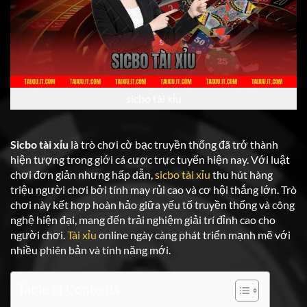
sicbo tài xỉu
Sicbo tài xỉu
là trò chơi cờ bạc truyền thống đã trở thành
hiện tượng trong giới cá cược trực tuyến hiện nay. Với luật
chơi đơn giản nhưng hấp dẫn,
sicbo tài xỉu
thu hút hàng
triệu người chơi bởi tính may rủi cao và cơ hội thắng lớn. Trò
chơi này kết hợp hoàn hảo giữa yếu tố truyền thống và công
nghệ hiện đại, mang đến trải nghiệm giải trí đỉnh cao cho
người chơi.
Tài xỉu
online ngày càng phát triển mạnh mẽ với
nhiều phiên bản và tính năng mới.
Table of Contents