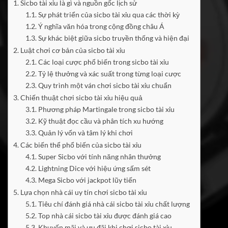
Sicbo tài xỉu là gì và nguồn gốc lịch sử
Sự phát triển của sicbo tài xỉu qua các thời kỳ
Ý nghĩa văn hóa trong cộng đồng châu Á
Sự khác biệt giữa sicbo truyền thống và hiện đại
Luật chơi cơ bản của sicbo tài xỉu
Các loại cược phổ biến trong sicbo tài xỉu
Tỷ lệ thưởng và xác suất trong từng loại cược
Quy trình một ván chơi sicbo tài xỉu chuẩn
Chiến thuật chơi sicbo tài xỉu hiệu quả
Phương pháp Martingale trong sicbo tài xỉu
Kỹ thuật đọc cầu và phân tích xu hướng
Quản lý vốn và tâm lý khi chơi
Các biến thể phổ biến của sicbo tài xỉu
Super Sicbo với tính năng nhân thưởng
Lightning Dice với hiệu ứng sấm sét
Mega Sicbo với jackpot lũy tiến
Lựa chọn nhà cái uy tín chơi sicbo tài xỉu
Tiêu chí đánh giá nhà cái sicbo tài xỉu chất lượng
Top nhà cái sicbo tài xỉu được đánh giá cao
Khuyến mãi và ưu đãi khi chơi sicbo tài xỉu