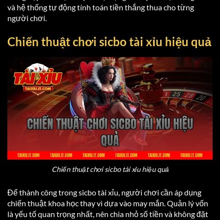
và hệ thống tự động tính toán tiền thắng thua cho từng
người chơi.
Chiến thuật chơi sicbo tài xỉu hiệu quả
Chiến thuật chơi sicbo tài xỉu hiệu quả
Để thành công trong sicbo tài xỉu, người chơi cần áp dụng
chiến thuật khoa học thay vì dựa vào may mắn. Quản lý vốn
là yếu tố quan trọng nhất, nên chia nhỏ số tiền và không đặt