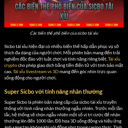
Các biến thể phổ biến của sicbo tài xỉu
Sicbo tài xỉu hiện đại có nhiều biến thể hấp dẫn phục vụ sở
thích đa dạng của người chơi. Mỗi phiên bản mang đến trải
nghiệm độc đáo với luật chơi và tính năng riêng biệt.
Tài xỉu
crypto
cho phép giao dịch bằng tiền điện tử với tính bảo mật
cao.
Tài xỉu livestream vs 3D
mang đến góc nhìn trực quan
sống động cho người chơi.
Super Sicbo với tính năng nhân thưởng
Super Sicbo là phiên bản nâng cấp của sicbo tài xỉu truyền
thống với tính năng nhân thưởng ngẫu nhiên. Trước mỗi lần
lắc, hệ thống sẽ chọn ngẫu nhiên một số vị trí cược để nhân
thưởng lên đến 1000 lần. Đồ họa 3D sống động và hiệu ứng
ánh sáng tạo không khí sôi động như trong casino thực. Tính