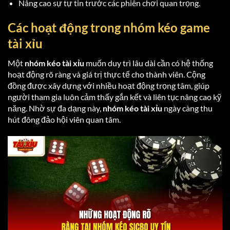
Nâng cao sự tự tin trước các phiên chơi quan trọng.
Các hoạt động trong nhóm kéo game
tài xỉu
Một
nhóm kéo tài xỉu
muốn duy trì lâu dài cần có hệ thống
hoạt động rõ ràng và giá trị thực tế cho thành viên. Cộng
đồng được xây dựng với nhiều hoạt động trọng tâm, giúp
người tham gia luôn cảm thấy gắn kết và liên tục nâng cao kỹ
năng. Nhờ sự đa dạng này,
nhóm kéo tài xỉu
ngày càng thu
hút đông đảo hội viên quan tâm.