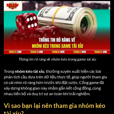
Thông tin rõ ràng về nhóm kéo trong game tài xỉu
Trong
nhóm kéo tài xỉu
, thường xuyên xuất hiện các bài
phân tích cầu dựa trên dữ liệu thực tế, giúp người tham gia
có cái nhìn rõ ràng hơn trước khi đặt cược. Cổng game đã
xây dựng không gian này nhằm gắn kết cộng đồng, cùng
nhau tiến bộ và duy trì sự an toàn khi trải nghiệm.
Vì sao bạn lại nên tham gia nhóm kéo
tài xỉu?