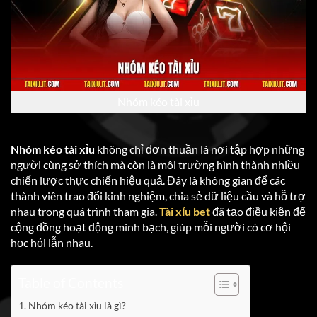
Nhóm kéo tài xỉu
Nhóm kéo tài xỉu
không chỉ đơn thuần là nơi tập hợp những
người cùng sở thích mà còn là môi trường hình thành nhiều
chiến lược thực chiến hiệu quả. Đây là không gian để các
thành viên trao đổi kinh nghiệm, chia sẻ dữ liệu cầu và hỗ trợ
nhau trong quá trình tham gia.
Tài xỉu bet
đã tạo điều kiện để
cộng đồng hoạt động minh bạch, giúp mỗi người có cơ hội
học hỏi lẫn nhau.
Table of Contents
Nhóm kéo tài xỉu là gì?