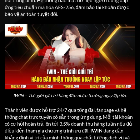
nối trung bình. Hệ thống bảo mật dữ liệu người dùng đáp
ứng tiêu chuẩn mã hóa AES-256, đảm bảo tài khoản được
bảo vệ an toàn tuyệt đối.
IWIN – Thế giới giải trí hàng đầu nhận thưởng ngay lập tức
Thành viên được hỗ trợ 24/7 qua tổng đài, fanpage và hệ
thống chat trực tuyến có sẵn trong ứng dụng. Mỗi tài khoản
có cơ hội hoàn trả lên tới 3,5% doanh thu hàng tuần nếu đủ
điều kiện tham gia chương trình ưu đãi.
IWIN
đang dần
khẳng định vị trí của mình thông qua chất lượng dịch vụ và