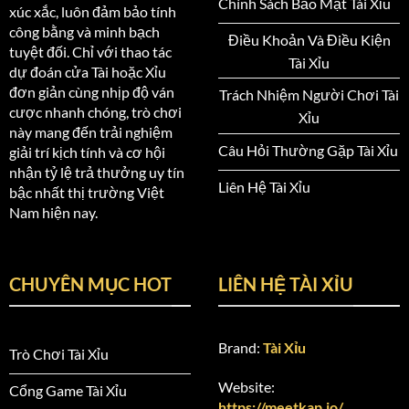
Chính Sách Bảo Mật Tài Xỉu
xúc xắc, luôn đảm bảo tính
công bằng và minh bạch
Điều Khoản Và Điều Kiện
tuyệt đối. Chỉ với thao tác
Tài Xỉu
dự đoán cửa Tài hoặc Xỉu
đơn giản cùng nhịp độ ván
Trách Nhiệm Người Chơi Tài
cược nhanh chóng, trò chơi
Xỉu
này mang đến trải nghiệm
Câu Hỏi Thường Gặp Tài Xỉu
giải trí kịch tính và cơ hội
nhận tỷ lệ trả thưởng uy tín
Liên Hệ Tài Xỉu
bậc nhất thị trường Việt
Nam hiện nay.
CHUYÊN MỤC HOT
LIÊN HỆ TÀI XỈU
Brand:
Tài Xỉu
Trò Chơi Tài Xỉu
Website:
Cổng Game Tài Xỉu
https://meetkap.io/