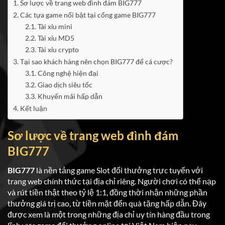
Sơ lược về trang web đình đám BIG777
Các tựa game nổi bật tại cổng game BIG777
Tài xỉu mini
Tài xỉu MD5
Tài xỉu crypto
Tại sao khách hàng nên chọn BIG777 để cá cược?
Công nghệ hiện đại
Giao dịch siêu tốc
Khuyến mãi hấp dẫn
Kết luận
Sơ lược về trang web đình đám
BIG777
BIG777
là nền tảng game Slot đổi thưởng trực tuyến với
trang web chính thức tại địa chỉ riêng. Người chơi có thể nạp
và rút tiền thật theo tỷ lệ 1:1, đồng thời nhận những phần
thưởng giá trị cao, từ tiền mặt đến quà tặng hấp dẫn. Đây
được xem là một trong những địa chỉ uy tín hàng đầu trong