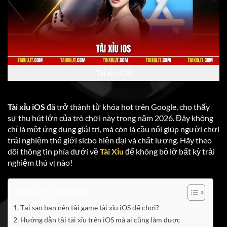
Tài xỉu iOS
Tài xỉu iOS
đã trở thành từ khóa hot trên Google, cho thấy
sự thu hút lớn của trò chơi này trong năm 2026. Đây không
chỉ là một ứng dụng giải trí, mà còn là cầu nối giúp người chơi
trải nghiệm thế giới sicbo hiện đại và chất lượng. Hãy theo
dõi thông tin phía dưới về
Tài Xỉu
để không bỏ lỡ bất kỳ trải
nghiệm thú vị nào!
Table of Contents
Tại sao bạn nên tải game tài xỉu iOS để chơi?
Hướng dẫn tải tài xỉu trên iOS mà ai cũng làm được