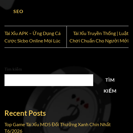
SEO
Tài Xỉu APK – Ứng Dụng Cá
Tài Xỉu Truyền Thống | Luật
Cược Sicbo Online Mọi Lúc
Chơi Chuẩn Cho Người Mới
Tìm kiếm
TÌM
KIẾM
Recent Posts
Top Game Tài Xỉu MD5 Đổi Thưởng Xanh Chín Nhất
T6/2026