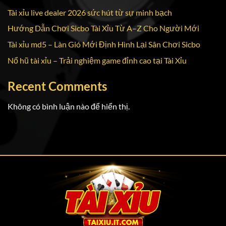
Tài xỉu live dealer 2026 sức hút từ sự minh bạch
Hướng Dẫn Chơi Sicbo Tài Xỉu Từ A–Z Cho Người Mới
Tài xỉu md5 – Làn Gió Mới Định Hình Lại Sân Chơi Sicbo
Nổ hũ tài xỉu – Trải nghiệm game đỉnh cao tại Tài Xỉu
Recent Comments
Không có bình luận nào để hiển thị.