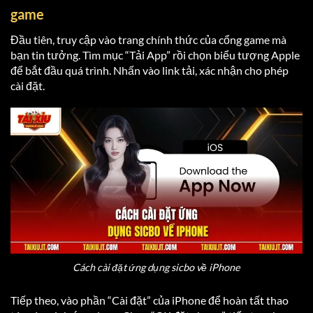
game
Đầu tiên, truy cập vào trang chính thức của cổng game mà
bạn tin tưởng. Tìm mục “Tải App” rồi chọn biểu tượng Apple
để bắt đầu quá trình. Nhấn vào link tải, xác nhận cho phép
cài đặt.
Cách cài đặt ứng dụng sicbo về iPhone
Tiếp theo, vào phần “Cài đặt” của iPhone để hoàn tất thao