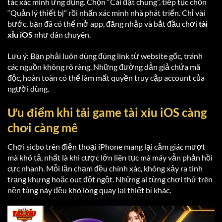
tác xác minh ứng dụng. Chọn “Cài đặt chung”, tiếp tục chọn
“Quản lý thiết bị” rồi nhấn xác minh nhà phát triển. Chỉ vài
bước, bạn đã có thể mở app, đăng nhập và bắt đầu chơi
tài
xỉu iOS
như dân chuyên.
Lưu ý: Bạn phải luôn dùng đúng link từ website gốc, tránh
các nguồn không rõ ràng. Những đường dẫn giả chứa mã
độc, hoàn toàn có thể làm mất quyền truy cập account của
người dùng.
Ưu điểm khi tải game tài xỉu iOS càng
chơi càng mê
Chơi sicbo trên điện thoại iPhone mang lại cảm giác mượt
mà khó tả, nhất là khi cược lớn liên tục mà máy vẫn phản hồi
cực nhanh. Mỗi lần chạm đều chính xác, không xảy ra tình
trạng khựng hoặc out đột ngột. Những ai từng chơi thử trên
nền tảng này đều khó lòng quay lại thiết bị khác.