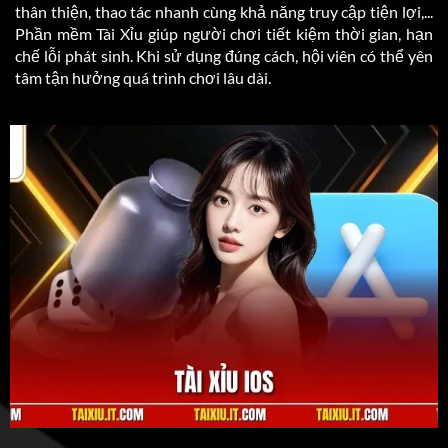
thân thiện, thao tác nhanh cùng khả năng truy cập tiện lợi,...
Phần mềm Tài Xỉu giúp người chơi tiết kiệm thời gian, hạn
chế lỗi phát sinh. Khi sử dụng đúng cách, hội viên có thể yên
tâm tận hưởng quá trình chơi lâu dài.
Tài xỉu iOS