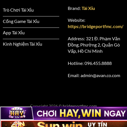
Brand:
Tài Xỉu
Trò Chơi Tài Xỉu
Website:
Cổng Game Tài Xỉu
https://bridgeportfmc.com/
App Tài Xỉu
Address: 321 Đ. Phạm Văn
Kinh Nghiệm Tài Xỉu
Đồng, Phường 2, Quận Gò
Vấp, Hồ Chí Minh
Hotline: 096.455.8888
Email:
admin@avan.co.com
Copyright 2026 ©
bridgeportfmc.com