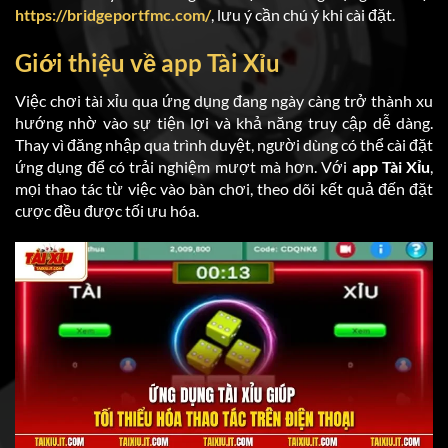
https://bridgeportfmc.com/
, lưu ý cần chú ý khi cài đặt.
Giới thiệu về app Tài Xỉu
Việc chơi tài xỉu qua ứng dụng đang ngày càng trở thành xu
hướng nhờ vào sự tiện lợi và khả năng truy cập dễ dàng.
Thay vì đăng nhập qua trình duyệt, người dùng có thể cài đặt
ứng dụng để có trải nghiệm mượt mà hơn. Với
app Tài Xỉu
,
mọi thao tác từ việc vào bàn chơi, theo dõi kết quả đến đặt
cược đều được tối ưu hóa.