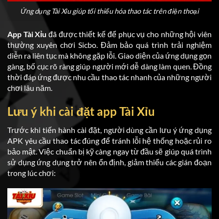
Ứng dụng Tài Xỉu giúp tối thiểu hóa thao tác trên điện thoại
App Tài Xỉu
đã được thiết kế để phục vụ cho những hội viên
thường xuyên chơi Sicbo. Đảm bảo quá trình trải nghiệm
diễn ra liên tục mà không gặp lỗi. Giao diện của ứng dụng gọn
gàng, bố cục rõ ràng giúp người mới dễ dàng làm quen. Đồng
thời đáp ứng được nhu cầu thao tác nhanh của những người
chơi lâu năm.
Lưu ý khi cài đặt app Tài Xỉu
Trước khi tiến hành cài đặt, người dùng cần lưu ý ứng dụng
APK yêu cầu thao tác đúng để tránh lỗi hệ thống hoặc rủi ro
bảo mật. Việc chuẩn bị kỹ càng ngay từ đầu sẽ giúp quá trình
sử dụng ứng dụng trở nên ổn định, giảm thiểu các gián đoạn
trong lúc chơi: