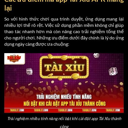
lại
So với hình thức chơi qua trình duyệt, ứng dụng mang lại
nhiều lợi thế rõ rệt. Việc sử dụng phần mềm không chỉ giúp
thao tác nhanh hơn mà còn nâng cao trải nghiệm tổng thể
cho người chơi. Những ưu điểm dưới đây chính là lý do ứng
dụng ngày càng được ưa chuộng:
Trải nghiệm nhiều tính năng nổi bật khi cài đặt app Tài Xỉu thành
công