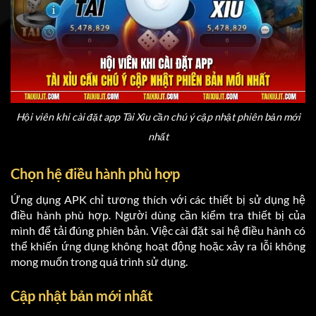
Hội viên khi cài đặt app Tài Xỉu cần chú ý cập nhật phiên bản mới
nhất
Chọn hệ điều hành phù hợp
Ứng dụng APK chỉ tương thích với các thiết bị sử dụng hệ
điều hành phù hợp. Người dùng cần kiểm tra thiết bị của
mình để tải đúng phiên bản. Việc cài đặt sai hệ điều hành có
thể khiến ứng dụng không hoạt động hoặc xảy ra lỗi không
mong muốn trong quá trình sử dụng.
Cập nhật bản mới nhất