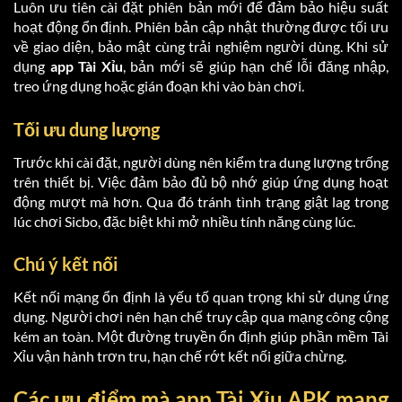
Luôn ưu tiên cài đặt phiên bản mới để đảm bảo hiệu suất
hoạt động ổn định. Phiên bản cập nhật thường được tối ưu
về giao diện, bảo mật cùng trải nghiệm người dùng. Khi sử
dụng
app Tài Xỉu
, bản mới sẽ giúp hạn chế lỗi đăng nhập,
treo ứng dụng hoặc gián đoạn khi vào bàn chơi.
Tối ưu dung lượng
Trước khi cài đặt, người dùng nên kiểm tra dung lượng trống
trên thiết bị. Việc đảm bảo đủ bộ nhớ giúp ứng dụng hoạt
động mượt mà hơn. Qua đó tránh tình trạng giật lag trong
lúc chơi Sicbo, đặc biệt khi mở nhiều tính năng cùng lúc.
Chú ý kết nối
Kết nối mạng ổn định là yếu tố quan trọng khi sử dụng ứng
dụng. Người chơi nên hạn chế truy cập qua mạng công cộng
kém an toàn. Một đường truyền ổn định giúp phần mềm Tài
Xỉu vận hành trơn tru, hạn chế rớt kết nối giữa chừng.
Các ưu điểm mà app Tài Xỉu APK mang