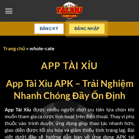
Bỏ
qua
nội
dung
ĐĂNG KÝ
ĐĂNG NHẬP
Trang chủ
»
whole-cate
APP TÀI XỈU
App Tài Xỉu APK – Trải Nghiệm
Nhanh Chóng Đầy Ổn Định
App Tài Xỉu
được nhiều người chơi ưu tiên lựa chọn khi
muốn tham gia cá cược linh hoạt trên điện thoại. Thay vì phụ
thuộc vào trình duyệt, ứng dụng giúp thao tác nhanh hơn,
giao diện được tối ưu hóa và giảm thiểu tình trạng lag. Bài
viết dưới đây sẽ hướng dẫn bạn về ứng dụng APK tại